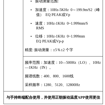
•
振动测量范围
:
•
加速度：
10Hz-5KHz 0
～
199.9m/S2
（峰
值）
EQ PEAK
或
Vp
•
速度：
10Hz-1KHz 0~1.999mm/S
RMS
•
位移：
10Hz-1KHz 0~1.999mm
EQ PEAK
或
Vp-p
精度
:
振动测量：
±5
％
±2
个字
频率范围：加速度：
10—500Hz
（
LO
）、
10Hz
—1KHz
（
IN
）。
频谱线数：
400
、
800
、
1600
线
采样频率：
1280
、
5120
、
12800Hz
与手持终端配合使用，并使用正朝振动温度
APP
使用更佳