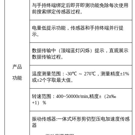
与手持终端绑定后即开即测功能免除每次使用
前搜索绑定传感器过程。
电量低提示功能，传感器和手持终端并行提
示。
数据传输中（顶端蓝灯闪烁）提示，直观展示
数据传输过程。
产品
温度测量范围：
-30
℃ ～
270
℃，测量精度±
1%
功能
或±
2
个字取最大值。
转速范围：
400~50000r/min,
精度±（
2n
‰
+1
）％
振动传感器
:
一体式环形剪切型压电加速度传感
器