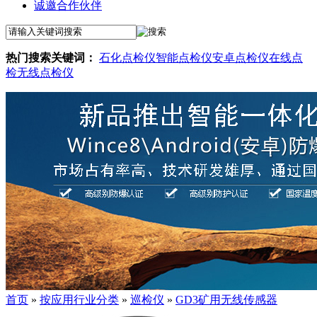
诚邀合作伙伴
热门搜索关键词：
石化点检仪
智能点检仪
安卓点检仪
在线点
检
无线点检仪
首页
»
按应用行业分类
»
巡检仪
»
GD3矿用无线传感器