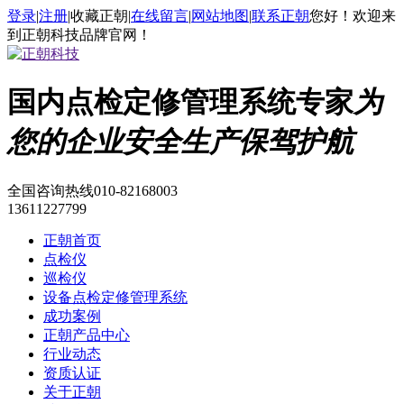
登录
|
注册
|
收藏正朝
|
在线留言
|
网站地图
|
联系正朝
您好！欢迎来
到正朝科技品牌官网！
国内点检定修管理系统专家
为
您的企业安全生产保驾护航
全国咨询热线
010-82168003
13611227799
正朝首页
点检仪
巡检仪
设备点检定修管理系统
成功案例
正朝产品中心
行业动态
资质认证
关于正朝