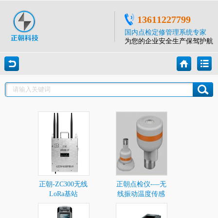
13611227799
国内点检定修管理系统专家
为您的企业安全生产保驾护航
正朝-ZC300无线
正朝点检仪-—无
LoRa基站
线振动温度传感
器